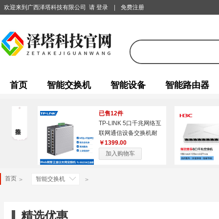
欢迎来到广西泽塔科技有限公司
请 登录
|
免费注册
首页
智能交换机
智能设备
智能路由器
已售12件
TP-LINK 5口千兆网络互
联网通信设备交换机耐
高温抗干扰防尘端口TL-
￥1399.00
SG2005工业级
加入购物车
首页
智能交换机
>
>
精选优惠