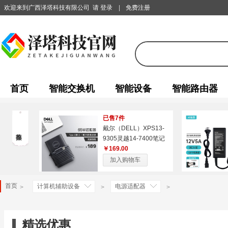
欢迎来到广西泽塔科技有限公司
请 登录
|
免费注册
首页
智能交换机
智能设备
智能路由器
已售7件
戴尔（DELL）XPS13-
9305灵越14-7400笔记
本电脑电源适配器充电
￥169.00
线原厂配件65W-Type-C
加入购物车
接口
首页
计算机辅助设备
电源适配器
>
>
>
精选优惠