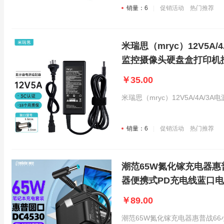
销量：6
促销活动
热门推荐
米瑞思（mryc）12V5
监控摄像头硬盘盒打印机
￥35.00
米瑞思（mryc）12V5A/4A
销量：6
促销活动
热门推荐
潮范65W氮化镓充电器惠普
器便携式PD充电线蓝口
￥89.00
潮范65W氮化镓充电器惠普战66小