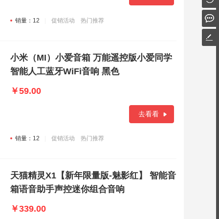
销量：12
促销活动
热门推荐
小米（MI）小爱音箱 万能遥控版小爱同学
智能人工蓝牙WiFi音响 黑色
￥59.00
去看看
销量：12
促销活动
热门推荐
天猫精灵X1【新年限量版-魅影红】 智能音
箱语音助手声控迷你组合音响
￥339.00