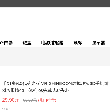
路由器
键盘
电源适配器
鼠标
显示器
千幻魔镜5代蓝光版 VR SHINECON虚拟现实3D手机游
戏rv眼睛4d一体机ios头戴式ar头盔
29.90元
99.00元
(热门推荐)
销量：10