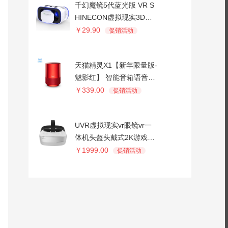
千幻魔镜5代蓝光版 VR S
HINECON虚拟现实3D手
机游戏rv眼睛4d一体机ios
￥29.90
促销活动
头戴式ar头盔
天猫精灵X1【新年限量版-
魅影红】 智能音箱语音助
手声控迷你组合音响
￥339.00
促销活动
UVR虚拟现实vr眼镜vr一
体机头盔头戴式2K游戏VR
成人
￥1999.00
促销活动