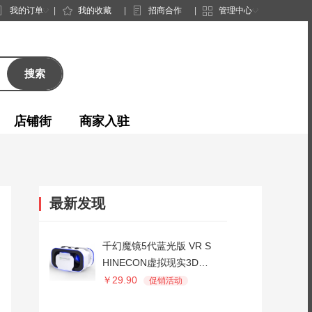
◇
◇
我的订单
|
我的收藏
|
招商合作
|
管理中心
搜索
店铺街
商家入驻
最新发现
千幻魔镜5代蓝光版 VR S
HINECON虚拟现实3D手
机游戏rv眼睛4d一体机ios
￥29.90
促销活动
头戴式ar头盔