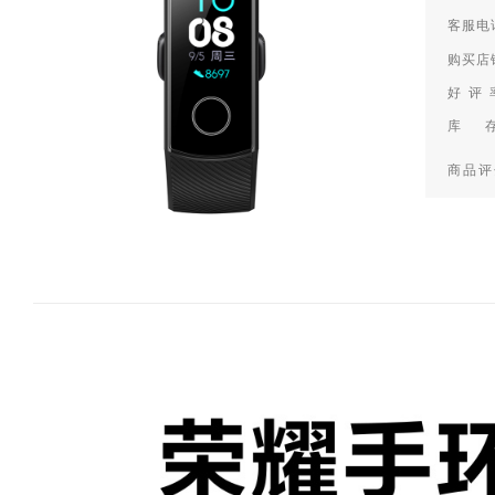
客服电话
购买店
好 评
库 
商品评