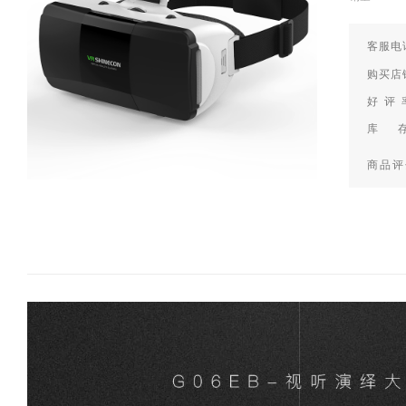
客服电话
购买店
好 评
库 
商品评